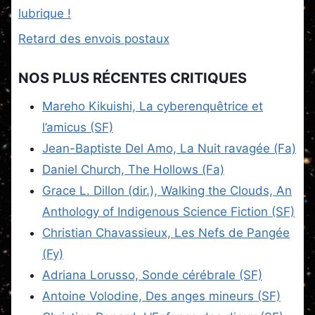
lubrique !
Retard des envois postaux
NOS PLUS RÉCENTES CRITIQUES
Mareho Kikuishi, La cyberenquêtrice et
l’amicus (SF)
Jean-Baptiste Del Amo, La Nuit ravagée (Fa)
Daniel Church, The Hollows (Fa)
Grace L. Dillon (dir.), Walking the Clouds, An
Anthology of Indigenous Science Fiction (SF)
Christian Chavassieux, Les Nefs de Pangée
(Fy)
Adriana Lorusso, Sonde cérébrale (SF)
Antoine Volodine, Des anges mineurs (SF)