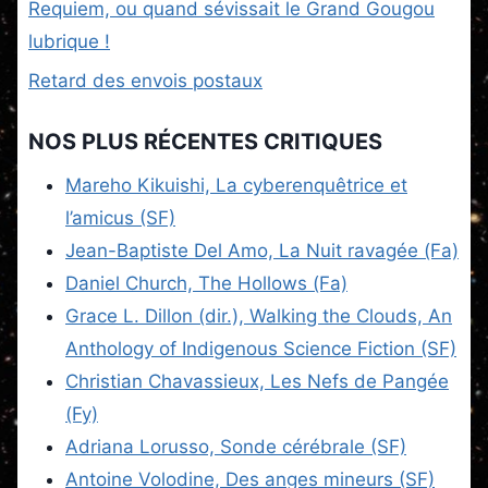
Requiem, ou quand sévissait le Grand Gougou
lubrique !
Retard des envois postaux
NOS PLUS RÉCENTES CRITIQUES
Mareho Kikuishi, La cyberenquêtrice et
l’amicus (SF)
Jean-Baptiste Del Amo, La Nuit ravagée (Fa)
Daniel Church, The Hollows (Fa)
Grace L. Dillon (dir.), Walking the Clouds, An
Anthology of Indigenous Science Fiction (SF)
Christian Chavassieux, Les Nefs de Pangée
(Fy)
Adriana Lorusso, Sonde cérébrale (SF)
Antoine Volodine, Des anges mineurs (SF)