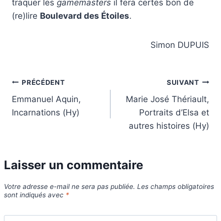
traquer les
gamemasters
il fera certes bon de
(re)lire
Boulevard des Étoiles
.
Simon DUPUIS
Navigation
PRÉCÉDENT
SUIVANT
Emmanuel Aquin,
Marie José Thériault,
de
Incarnations (Hy)
Portraits d’Elsa et
l’article
autres histoires (Hy)
Laisser un commentaire
Votre adresse e-mail ne sera pas publiée.
Les champs obligatoires
sont indiqués avec
*