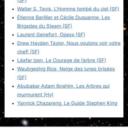
(SF)
Walter S. Tevis, L’Homme tombé du ciel (SF)
Étienne Barillier et Cécile Duquenne, Les
Brigades du Steam (SF)
Laurent Genefort, Opexx (SF)
Drew Hayden Taylor, Nous voulons voir votre
chef! (SF)
Léafar Izen, Le Courage de l’arbre (SF)
Waubgeshig Rice, Neige des lunes brisées
(SF)
Abubakar Adam Ibrahim, Les Arbres qui
murmurent (Hy)
Yannick Chazareng, Le Guide Stephen King