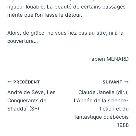
rigueur louable. La beauté de certains passages
mérite que l’on fasse le détour.
Alors, de grâce, ne vous fiez pas au titre, ni à la
couverture…
Fabien MÉNARD
Navigation
PRÉCÉDENT
SUIVANT
André de Sève, Les
Claude Janelle (dir.),
de
Conquérants de
L’Année de la science-
l’article
Shaddaï (SF)
fiction et du
fantastique québécois
1988