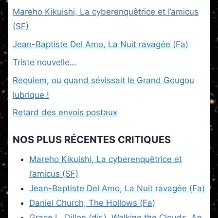
Mareho Kikuishi, La cyberenquêtrice et l’amicus
(SF)
Jean-Baptiste Del Amo, La Nuit ravagée (Fa)
Triste nouvelle…
Requiem, ou quand sévissait le Grand Gougou
lubrique !
Retard des envois postaux
NOS PLUS RÉCENTES CRITIQUES
Mareho Kikuishi, La cyberenquêtrice et
l’amicus (SF)
Jean-Baptiste Del Amo, La Nuit ravagée (Fa)
Daniel Church, The Hollows (Fa)
Grace L. Dillon (dir.), Walking the Clouds, An