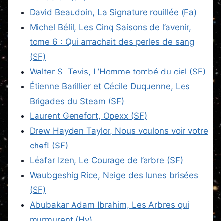
David Beaudoin, La Signature rouillée (Fa)
Michel Bélil, Les Cinq Saisons de l’avenir,
tome 6 : Qui arrachait des perles de sang
(SF)
Walter S. Tevis, L’Homme tombé du ciel (SF)
Étienne Barillier et Cécile Duquenne, Les
Brigades du Steam (SF)
Laurent Genefort, Opexx (SF)
Drew Hayden Taylor, Nous voulons voir votre
chef! (SF)
Léafar Izen, Le Courage de l’arbre (SF)
Waubgeshig Rice, Neige des lunes brisées
(SF)
Abubakar Adam Ibrahim, Les Arbres qui
murmurent (Hy)