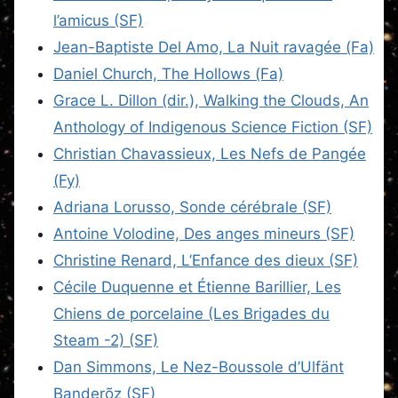
l’amicus (SF)
Jean-Baptiste Del Amo, La Nuit ravagée (Fa)
Daniel Church, The Hollows (Fa)
Grace L. Dillon (dir.), Walking the Clouds, An
Anthology of Indigenous Science Fiction (SF)
Christian Chavassieux, Les Nefs de Pangée
(Fy)
Adriana Lorusso, Sonde cérébrale (SF)
Antoine Volodine, Des anges mineurs (SF)
Christine Renard, L’Enfance des dieux (SF)
Cécile Duquenne et Étienne Barillier, Les
Chiens de porcelaine (Les Brigades du
Steam -2) (SF)
Dan Simmons, Le Nez-Boussole d’Ulfänt
Banderõz (SF)