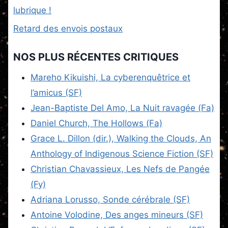
lubrique !
Retard des envois postaux
NOS PLUS RÉCENTES CRITIQUES
Mareho Kikuishi, La cyberenquêtrice et
l’amicus (SF)
Jean-Baptiste Del Amo, La Nuit ravagée (Fa)
Daniel Church, The Hollows (Fa)
Grace L. Dillon (dir.), Walking the Clouds, An
Anthology of Indigenous Science Fiction (SF)
Christian Chavassieux, Les Nefs de Pangée
(Fy)
Adriana Lorusso, Sonde cérébrale (SF)
Antoine Volodine, Des anges mineurs (SF)