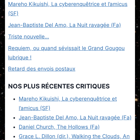
Mareho Kikuishi, La cyberenquêtrice et l’amicus
(SF)
Jean-Baptiste Del Amo, La Nuit ravagée (Fa)
Triste nouvelle…
Requiem, ou quand sévissait le Grand Gougou
lubrique !
Retard des envois postaux
NOS PLUS RÉCENTES CRITIQUES
Mareho Kikuishi, La cyberenquêtrice et
l’amicus (SF)
Jean-Baptiste Del Amo, La Nuit ravagée (Fa)
Daniel Church, The Hollows (Fa)
Grace L. Dillon (dir.), Walking the Clouds, An