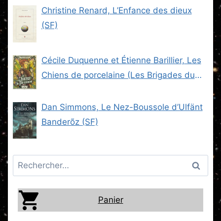
Christine Renard, L’Enfance des dieux
(SF)
Cécile Duquenne et Étienne Barillier, Les
Chiens de porcelaine (Les Brigades du
Steam -2) (SF)
Dan Simmons, Le Nez-Boussole d’Ulfänt
Banderõz (SF)
Rechercher :
Panier