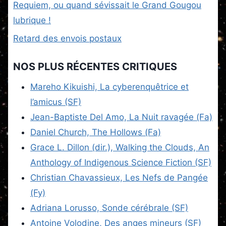
Requiem, ou quand sévissait le Grand Gougou
lubrique !
Retard des envois postaux
NOS PLUS RÉCENTES CRITIQUES
Mareho Kikuishi, La cyberenquêtrice et
l’amicus (SF)
Jean-Baptiste Del Amo, La Nuit ravagée (Fa)
Daniel Church, The Hollows (Fa)
Grace L. Dillon (dir.), Walking the Clouds, An
Anthology of Indigenous Science Fiction (SF)
Christian Chavassieux, Les Nefs de Pangée
(Fy)
Adriana Lorusso, Sonde cérébrale (SF)
Antoine Volodine, Des anges mineurs (SF)