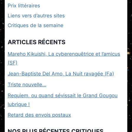
Prix littéraires
Liens vers d’autres sites
Critiques de la semaine
ARTICLES RÉCENTS
Mareho Kikuishi, La cyberenquêtrice et l’amicus
(SF)
Jean-Baptiste Del Amo, La Nuit ravagée (Fa)
Triste nouvelle…
Requiem, ou quand sévissait le Grand Gougou
lubrique !
Retard des envois postaux
NOS PLUS RÉCENTES CRITIQUES