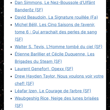
Dan Simmons, Le Nez-Boussole d’Ulfänt
Banderõz (SF)
David Beaudoin, La Signature rouillée (Fa)
Michel Bélil, Les Cinq Saisons de l’avenir,
tome 6 : Qui arrachait des perles de sang
(SF)
Walter S. Tevis, L’Homme tombé du ciel (SF)
Étienne Barillier et Cécile Duquenne, Les
Brigades du Steam (SF)
Laurent Genefort, Opexx (SF)
Drew Hayden Taylor, Nous voulons voir votre
chef! (SF)
Léafar Izen, Le Courage de l’arbre (SF)
Waubgeshig Rice, Neige des lunes brisées
(SF)