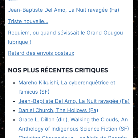
Jean-Baptiste Del Amo, La Nuit ravagée (Fa)
Triste nouvelle…
Requiem, ou quand sévissait le Grand Gougou
lubrique !
Retard des envois postaux
NOS PLUS RÉCENTES CRITIQUES
Mareho Kikuishi, La cyberenquêtrice et
l’amicus (SF)
Jean-Baptiste Del Amo, La Nuit ravagée (Fa)
Daniel Church, The Hollows (Fa)
Grace L. Dillon (dir.), Walking the Clouds, An
Anthology of Indigenous Science Fiction (SF)
Christian Chavassieux, Les Nefs de Pangée