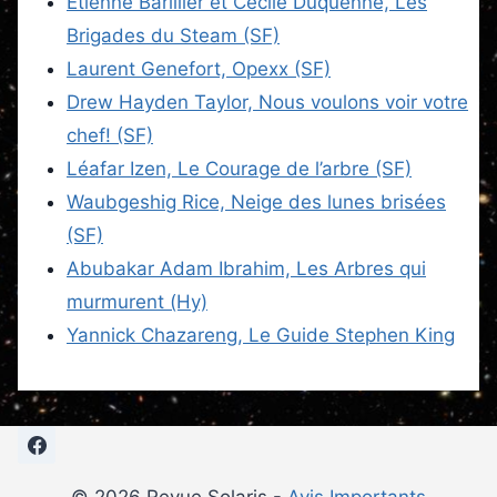
Étienne Barillier et Cécile Duquenne, Les
Brigades du Steam (SF)
Laurent Genefort, Opexx (SF)
Drew Hayden Taylor, Nous voulons voir votre
chef! (SF)
Léafar Izen, Le Courage de l’arbre (SF)
Waubgeshig Rice, Neige des lunes brisées
(SF)
Abubakar Adam Ibrahim, Les Arbres qui
murmurent (Hy)
Yannick Chazareng, Le Guide Stephen King