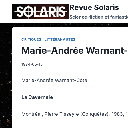
Skip
Revue Solaris
to
Science-fiction et fantast
content
CRITIQUES
|
LITTÉRANAUTES
Marie-Andrée Warnant-C
1984-05-15
Marie-Andrée Warnant-Côté
La Cavernale
Montréal, Pierre Tisseyre (Conquêtes), 1983, 