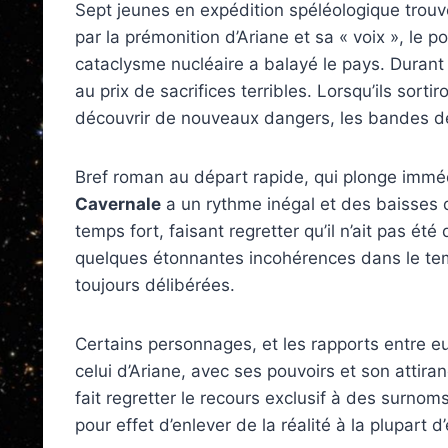
Sept jeunes en expédition spéléologique trou
par la prémonition d’Ariane et sa « voix », le 
cataclysme nucléaire a balayé le pays. Durant
au prix de sacrifices terribles. Lorsqu’ils sorti
découvrir de nouveaux dangers, les bandes de
Bref roman au départ rapide, qui plonge immé
Cavernale
a un rythme inégal et des baisses de
temps fort, faisant regretter qu’il n’ait pas ét
quelques étonnantes incohérences dans le tem
toujours délibérées.
Certains personnages, et les rapports entre e
celui d’Ariane, avec ses pouvoirs et son attiran
fait regretter le recours exclusif à des surno
pour effet d’enlever de la réalité à la plupart d