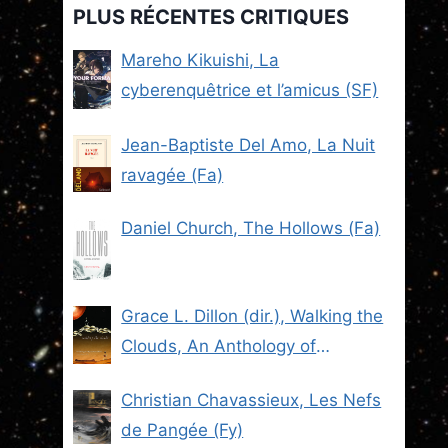
PLUS RÉCENTES CRITIQUES
Mareho Kikuishi, La
cyberenquêtrice et l’amicus (SF)
Jean-Baptiste Del Amo, La Nuit
ravagée (Fa)
Daniel Church, The Hollows (Fa)
Grace L. Dillon (dir.), Walking the
Clouds, An Anthology of
Indigenous Science Fiction (SF)
Christian Chavassieux, Les Nefs
de Pangée (Fy)