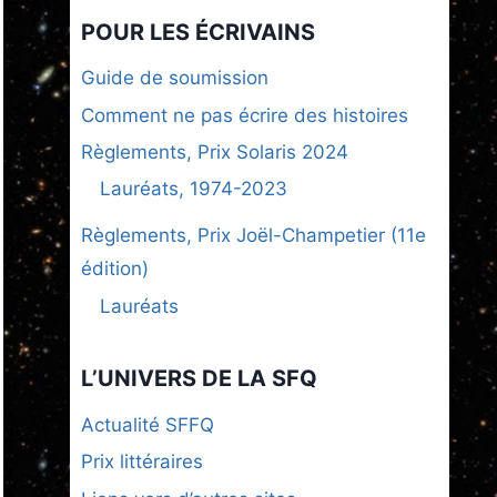
POUR LES ÉCRIVAINS
Guide de soumission
Comment ne pas écrire des histoires
Règlements, Prix Solaris 2024
Lauréats, 1974-2023
Règlements, Prix Joël-Champetier (11e
édition)
Lauréats
L’UNIVERS DE LA SFQ
Actualité SFFQ
Prix littéraires