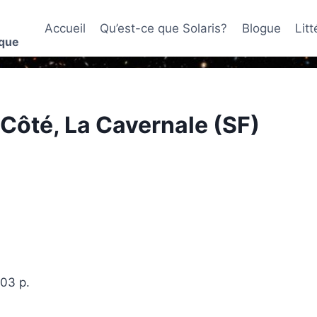
Accueil
Qu’est-ce que Solaris?
Blogue
Lit
ique
ôté, La Cavernale (SF)
103 p.