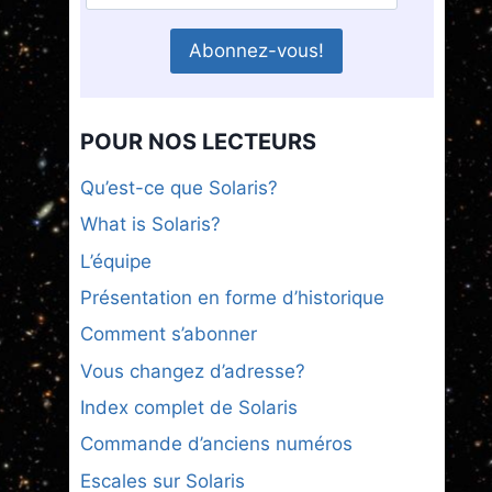
POUR NOS LECTEURS
Qu’est-ce que Solaris?
What is Solaris?
L’équipe
Présentation en forme d’historique
Comment s’abonner
Vous changez d’adresse?
Index complet de Solaris
Commande d’anciens numéros
Escales sur Solaris