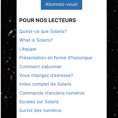
POUR NOS LECTEURS
Qu’est-ce que Solaris?
What is Solaris?
L’équipe
Présentation en forme d’historique
Comment s’abonner
Vous changez d’adresse?
Index complet de Solaris
Commande d’anciens numéros
Escales sur Solaris
Survol des numéros