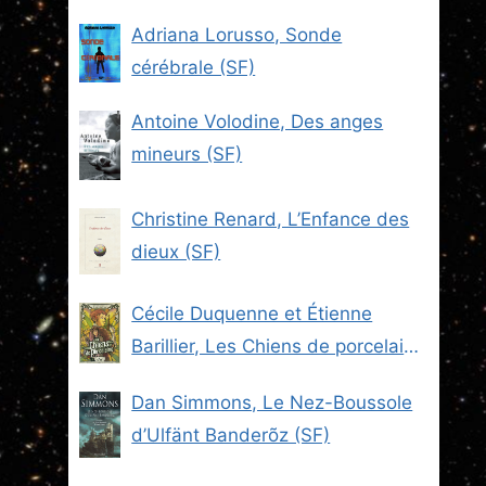
Adriana Lorusso, Sonde
cérébrale (SF)
Antoine Volodine, Des anges
mineurs (SF)
Christine Renard, L’Enfance des
dieux (SF)
Cécile Duquenne et Étienne
Barillier, Les Chiens de porcelaine
(Les Brigades du Steam -2) (SF)
Dan Simmons, Le Nez-Boussole
d’Ulfänt Banderõz (SF)