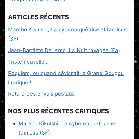
ARTICLES RÉCENTS
Mareho Kikuishi, La cyberenquêtrice et l’amicus
(SF)
Jean-Baptiste Del Amo, La Nuit ravagée (Fa)
Triste nouvelle…
Requiem, ou quand sévissait le Grand Gougou
lubrique !
Retard des envois postaux
NOS PLUS RÉCENTES CRITIQUES
Mareho Kikuishi, La cyberenquêtrice et
l’amicus (SF)