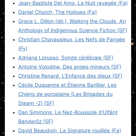
Jean-Baptiste Del Amo, La Nuit ravagée (Fa)
Daniel Church, The Hollows (Fa)
Grace L. Dillon (dir.), Walking the Clouds, An
Anthology of Indigenous Science Fiction (SF)
Christian Chavassieux, Les Nefs de Pangée
(Fy)
Adriana Lorusso, Sonde cérébrale (SF)
Antoine Volodine, Des anges mineurs (SF)
Christine Renard, L’Enfance des dieux (SF)
Cécile Duquenne et Étienne Barillier, Les
Chiens de porcelaine (Les Brigades du
Steam -2) (SF)
Dan Simmons, Le Nez-Boussole d’Ulfänt
Banderõz (SF)
David Beaudoin, La Signature rouillée (Fa)