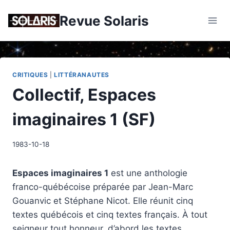
Skip
Revue Solaris
to
content
CRITIQUES
|
LITTÉRANAUTES
Collectif, Espaces
imaginaires 1 (SF)
1983-10-18
Espaces imaginaires 1
est une anthologie
franco-québécoise préparée par Jean-Marc
Gouanvic et Stéphane Nicot. Elle réunit cinq
textes québécois et cinq textes français. À tout
seigneur tout honneur, d’abord les textes