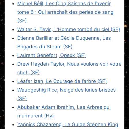
Michel Bélil, Les Cinq Saisons de l’avenir,
tome 6 : Qui arrachait des perles de sang
(SF)
Walter S. Tevis, L’Homme tombé du ciel (SF)
Étienne Barillier et Cécile Duquenne, Les
Brigades du Steam (SF)
Laurent Genefort, Opexx (SF)
Drew Hayden Taylor, Nous voulons voir votre
chef! (SF)
Léafar Izen, Le Courage de l’arbre (SF)
Waubgeshig Rice, Neige des lunes brisées
(SF)
Abubakar Adam Ibrahim, Les Arbres qui
murmurent (Hy)
Yannick Chazareng, Le Guide Stephen King