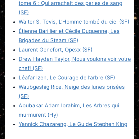
tome 6 : Qui arrachait des perles de sang
(SF)
Walter S. Tevis, L’Homme tombé du ciel (SF)
Étienne Barillier et Cécile Duquenne, Les
Brigades du Steam (SF)
Laurent Genefort, Opexx (SF)
Drew Hayden Taylor, Nous voulons voir votre
chef! (SF)
Léafar Izen, Le Courage de l’arbre (SF)
Waubgeshig Rice, Neige des lunes brisées
(SF)
Abubakar Adam Ibrahim, Les Arbres qui
murmurent (Hy)
Yannick Chazareng, Le Guide Stephen King