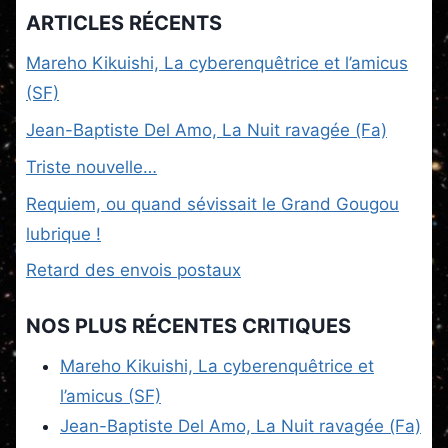
ARTICLES RÉCENTS
Mareho Kikuishi, La cyberenquêtrice et l’amicus
(SF)
Jean-Baptiste Del Amo, La Nuit ravagée (Fa)
Triste nouvelle…
Requiem, ou quand sévissait le Grand Gougou
lubrique !
Retard des envois postaux
NOS PLUS RÉCENTES CRITIQUES
Mareho Kikuishi, La cyberenquêtrice et
l’amicus (SF)
Jean-Baptiste Del Amo, La Nuit ravagée (Fa)