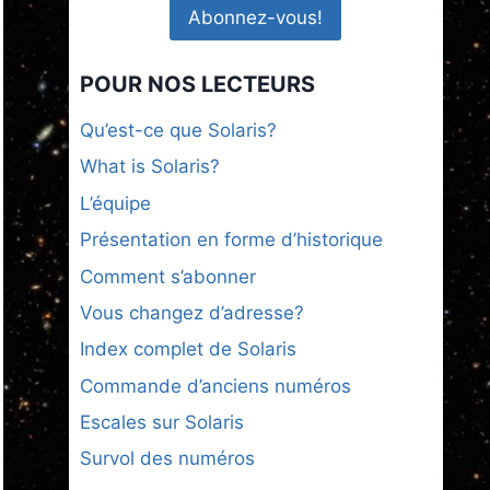
POUR NOS LECTEURS
Qu’est-ce que Solaris?
What is Solaris?
L’équipe
Présentation en forme d’historique
Comment s’abonner
Vous changez d’adresse?
Index complet de Solaris
Commande d’anciens numéros
Escales sur Solaris
Survol des numéros