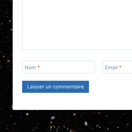
Nom
*
Email
*