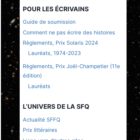
POUR LES ÉCRIVAINS
Guide de soumission
Comment ne pas écrire des histoires
Règlements, Prix Solaris 2024
Lauréats, 1974-2023
Règlements, Prix Joël-Champetier (11e
édition)
Lauréats
L’UNIVERS DE LA SFQ
Actualité SFFQ
Prix littéraires