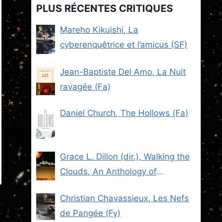
PLUS RÉCENTES CRITIQUES
Mareho Kikuishi, La
cyberenquêtrice et l’amicus (SF)
Jean-Baptiste Del Amo, La Nuit
ravagée (Fa)
Daniel Church, The Hollows (Fa)
Grace L. Dillon (dir.), Walking the
Clouds, An Anthology of
Indigenous Science Fiction (SF)
Christian Chavassieux, Les Nefs
de Pangée (Fy)