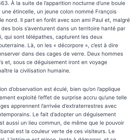
63. À la suite de l’apparition nocturne d’une boule
ar une étincelle, un jeune colon nommé François
e nord. Il part en forêt avec son ami Paul et, malgré
 des bois s’aventurent dans un territoire hanté par
 qui sont télépathes, capturent les deux
terraine. Là, on les « décorpore », c’est à dire
le conserver dans des cages de verre. Deux hommes
ifs et, sous ce déguisement iront en voyage
ître la civilisation humaine.
ion d’observation est éculé, bien qu’on l’applique
ment exploité l’effet de surprise accru qu’une telle
ages apprennent l’arrivée d’extraterrestres avec
ntemporains. Le fait d’adopter un déguisement
st aussi un lieu commun, de même que le pouvoir
 banal est la couleur verte de ces visiteurs. Le
. L’intrigue est mince, lente à démarrer, et se