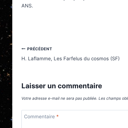
ANS.
Navigation
PRÉCÉDENT
H. Laflamme, Les Farfelus du cosmos (SF)
de
l’article
Laisser un commentaire
Votre adresse e-mail ne sera pas publiée.
Les champs obli
Commentaire
*