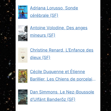
Adriana Lorusso, Sonde
cérébrale (SF)
Antoine Volodine, Des anges
mineurs (SF)
Christine Renard, L’Enfance des
dieux (SF)
Cécile Duquenne et Étienne
Barillier, Les Chiens de porcelaine
(Les Brigades du Steam -2) (SF)
Dan Simmons, Le Nez-Boussole
d’Ulfänt Banderõz (SF)