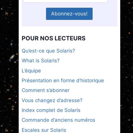
POUR NOS LECTEURS
Qu’est-ce que Solaris?
What is Solaris?
L’équipe
Présentation en forme d’historique
Comment s’abonner
Vous changez d’adresse?
Index complet de Solaris
Commande d’anciens numéros
Escales sur Solaris