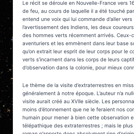
Le récit se déroule en Nouvelle-France vers 16
de feu, au cours de laquelle il a été touché p
entend une voix qui lui commande d’aller vers l
l’avertissement des Indiens, les deux coureurs
des hommes verts récemment arrivés. Ceux-ci,
aventuriers et les emmènent dans leur base sou
qu’on extrait leur esprit de leur corps pour 
verts s’incarnent dans les corps de leurs capt
d’observation dans la colonie, pour mieux conna
Le thème de la visite d’extraterrestres en miss
généralement à notre époque. L’auteur n’a nulle
visite aurait créé au XVIIe siècle. Les personn
moins d’étonnement que ne le feraient nos co
humain pour mener à bien cette observation e
télépathique des extraterrestres ; mais le plus
roman n’apporte donc absolument rien d’original