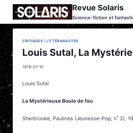
Skip
Revue Solaris
to
Science-fiction et fantast
content
CRITIQUES
|
LITTÉRANAUTES
Louis Sutal, La Mystéri
1978-01-10
Louis Sutal
La Mystérieuse Boule de feu
Sherbrooke, Paulines (Jeunesse-Pop, n˚ 3), 19