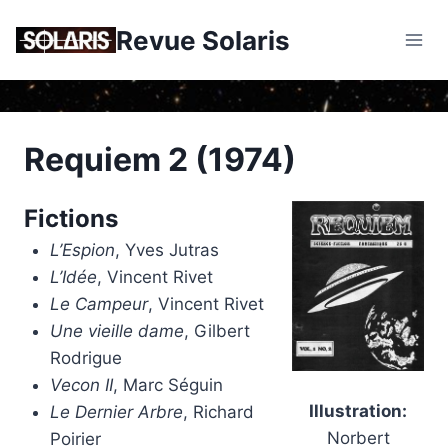
Skip
Revue Solaris
to
content
Requiem 2 (1974)
Fictions
L’Espion
, Yves Jutras
L’Idée
, Vincent Rivet
Le Campeur
, Vincent Rivet
Une vieille dame
, Gilbert
Rodrigue
Vecon II
, Marc Séguin
Illustration:
Le Dernier Arbre
, Richard
Norbert
Poirier