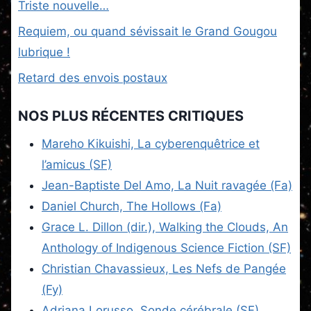
Triste nouvelle…
Requiem, ou quand sévissait le Grand Gougou
lubrique !
Retard des envois postaux
NOS PLUS RÉCENTES CRITIQUES
Mareho Kikuishi, La cyberenquêtrice et
l’amicus (SF)
Jean-Baptiste Del Amo, La Nuit ravagée (Fa)
Daniel Church, The Hollows (Fa)
Grace L. Dillon (dir.), Walking the Clouds, An
Anthology of Indigenous Science Fiction (SF)
Christian Chavassieux, Les Nefs de Pangée
(Fy)
Adriana Lorusso, Sonde cérébrale (SF)