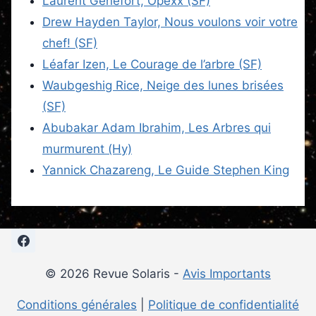
Laurent Genefort, Opexx (SF)
Drew Hayden Taylor, Nous voulons voir votre
chef! (SF)
Léafar Izen, Le Courage de l’arbre (SF)
Waubgeshig Rice, Neige des lunes brisées
(SF)
Abubakar Adam Ibrahim, Les Arbres qui
murmurent (Hy)
Yannick Chazareng, Le Guide Stephen King
© 2026 Revue Solaris -
Avis Importants
Conditions générales
|
Politique de confidentialité