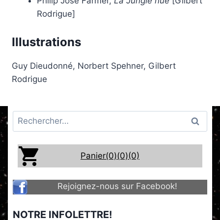
Philip José Farmer,
La Jungle nue
[Gilbert
Rodrigue]
Illustrations
Guy Dieudonné, Norbert Spehner, Gilbert
Rodrigue
Rechercher :
Panier(0)
(0)
(0)
Rejoignez-nous sur Facebook!
NOTRE INFOLETTRE!