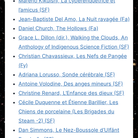
Mareho Kikuishi, La cyberenquêtrice et
l’amicus (SF)
Jean-Baptiste Del Amo, La Nuit ravagée (Fa)
Daniel Church, The Hollows (Fa)
Grace L. Dillon (dir.), Walking the Clouds, An
Anthology of Indigenous Science Fiction (SF)
Christian Chavassieux, Les Nefs de Pangée
(Fy)
Adriana Lorusso, Sonde cérébrale (SF)
Antoine Volodine, Des anges mineurs (SF)
Christine Renard, L’Enfance des dieux (SF)
Cécile Duquenne et Étienne Barillier, Les
Chiens de porcelaine (Les Brigades du
Steam -2) (SF)
Dan Simmons, Le Nez-Boussole d’Ulfänt