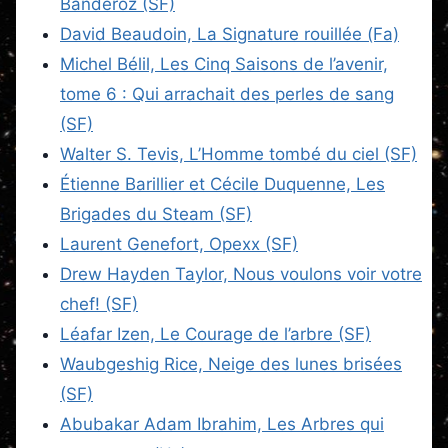
Banderõz (SF)
David Beaudoin, La Signature rouillée (Fa)
Michel Bélil, Les Cinq Saisons de l’avenir,
tome 6 : Qui arrachait des perles de sang
(SF)
Walter S. Tevis, L’Homme tombé du ciel (SF)
Étienne Barillier et Cécile Duquenne, Les
Brigades du Steam (SF)
Laurent Genefort, Opexx (SF)
Drew Hayden Taylor, Nous voulons voir votre
chef! (SF)
Léafar Izen, Le Courage de l’arbre (SF)
Waubgeshig Rice, Neige des lunes brisées
(SF)
Abubakar Adam Ibrahim, Les Arbres qui