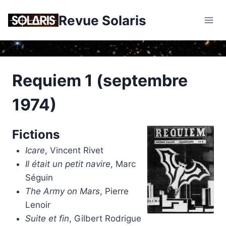
Skip
Revue Solaris
to
content
Requiem 1 (septembre
1974)
Fictions
Icare
, Vincent Rivet
Il était un petit navire
, Marc
Séguin
The Army on Mars
, Pierre
Lenoir
Suite et fin
, Gilbert Rodrigue