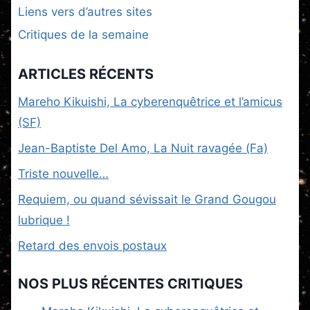
Liens vers d’autres sites
Critiques de la semaine
ARTICLES RÉCENTS
Mareho Kikuishi, La cyberenquêtrice et l’amicus
(SF)
Jean-Baptiste Del Amo, La Nuit ravagée (Fa)
Triste nouvelle…
Requiem, ou quand sévissait le Grand Gougou
lubrique !
Retard des envois postaux
NOS PLUS RÉCENTES CRITIQUES