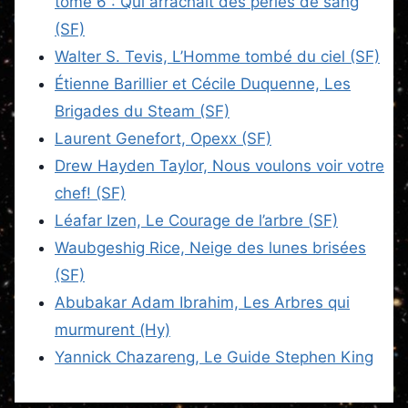
tome 6 : Qui arrachait des perles de sang
(SF)
Walter S. Tevis, L’Homme tombé du ciel (SF)
Étienne Barillier et Cécile Duquenne, Les
Brigades du Steam (SF)
Laurent Genefort, Opexx (SF)
Drew Hayden Taylor, Nous voulons voir votre
chef! (SF)
Léafar Izen, Le Courage de l’arbre (SF)
Waubgeshig Rice, Neige des lunes brisées
(SF)
Abubakar Adam Ibrahim, Les Arbres qui
murmurent (Hy)
Yannick Chazareng, Le Guide Stephen King