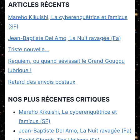
ARTICLES RÉCENTS
Mareho Kikuishi, La cyberenquêtrice et l’amicus
(SF)
Jean-Baptiste Del Amo, La Nuit ravagée (Fa)
Triste nouvelle…
Requiem, ou quand sévissait le Grand Gougou
lubrique !
Retard des envois postaux
NOS PLUS RÉCENTES CRITIQUES
Mareho Kikuishi, La cyberenquêtrice et
l’amicus (SF)
Jean-Baptiste Del Amo, La Nuit ravagée (Fa)
Daniel Church, The Hollows (Fa)