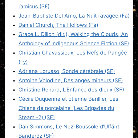
l’amicus (SF)
Jean-Baptiste Del Amo, La Nuit ravagée (Fa)
Daniel Church, The Hollows (Fa)
Grace L. Dillon (dir.), Walking the Clouds, An
Anthology of Indigenous Science Fiction (SF)
Christian Chavassieux, Les Nefs de Pangée
(Fy)
Adriana Lorusso, Sonde cérébrale (SF)
Antoine Volodine, Des anges mineurs (SF)
Christine Renard, L’Enfance des dieux (SF)
Cécile Duquenne et Étienne Barillier, Les
Chiens de porcelaine (Les Brigades du
Steam -2) (SF)
Dan Simmons, Le Nez-Boussole d’Ulfänt
Banderõz (SF)