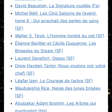
David Beaudoin, La Signature rouillée (Fa)
Michel Bélil, Les Cinq Saisons de l’avenir,
tome 6 : Qui arrachait des perles de sang
(SF)
Walter S. Tevis, L’Homme tombé du ciel (SF)
Étienne Barillier et Cécile Duquenne, Les
Brigades du Steam (SF)
Laurent Genefort, Opexx (SF)
Drew Hayden Taylor, Nous voulons voir votre
chef! (SF)
Léafar Izen, Le Courage de l’arbre (SF)
Waubgeshig Rice, Neige des lunes brisées
(SF)
Abubakar Adam Ibrahim, Les Arbres qui
murmurent (Hy)