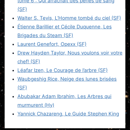
tome 6 : Qui arrachait des perles de sang
(SF)
Walter S. Tevis, L’Homme tombé du ciel (SF)
Étienne Barillier et Cécile Duquenne, Les
Brigades du Steam (SF)
Laurent Genefort, Opexx (SF)
Drew Hayden Taylor, Nous voulons voir votre
chef! (SF)
Léafar Izen, Le Courage de l’arbre (SF)
Waubgeshig Rice, Neige des lunes brisées
(SF)
Abubakar Adam Ibrahim, Les Arbres qui
murmurent (Hy)
Yannick Chazareng, Le Guide Stephen King