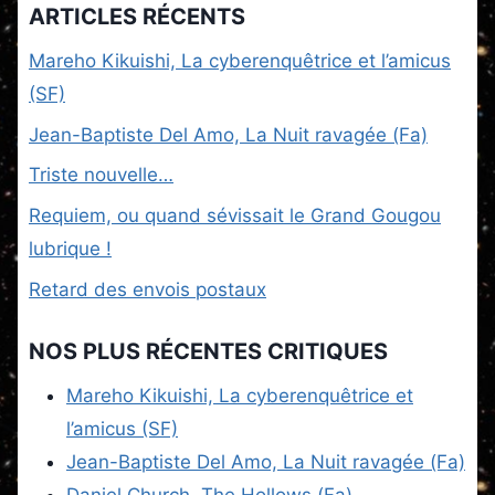
ARTICLES RÉCENTS
Mareho Kikuishi, La cyberenquêtrice et l’amicus
(SF)
Jean-Baptiste Del Amo, La Nuit ravagée (Fa)
Triste nouvelle…
Requiem, ou quand sévissait le Grand Gougou
lubrique !
Retard des envois postaux
NOS PLUS RÉCENTES CRITIQUES
Mareho Kikuishi, La cyberenquêtrice et
l’amicus (SF)
Jean-Baptiste Del Amo, La Nuit ravagée (Fa)
Daniel Church, The Hollows (Fa)