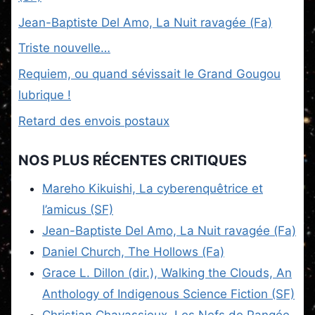
Jean-Baptiste Del Amo, La Nuit ravagée (Fa)
Triste nouvelle…
Requiem, ou quand sévissait le Grand Gougou
lubrique !
Retard des envois postaux
NOS PLUS RÉCENTES CRITIQUES
Mareho Kikuishi, La cyberenquêtrice et
l’amicus (SF)
Jean-Baptiste Del Amo, La Nuit ravagée (Fa)
Daniel Church, The Hollows (Fa)
Grace L. Dillon (dir.), Walking the Clouds, An
Anthology of Indigenous Science Fiction (SF)
Christian Chavassieux, Les Nefs de Pangée