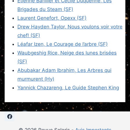
Étienne Barillier et Cécile Duquenne, Les
Brigades du Steam (SF)
Laurent Genefort, Opexx (SF)
Drew Hayden Taylor, Nous voulons voir votre
chef! (SF)
Léafar Izen, Le Courage de l’arbre (SF)
Waubgeshig Rice, Neige des lunes brisées
(SF)
Abubakar Adam Ibrahim, Les Arbres qui
murmurent (Hy)
Yannick Chazareng, Le Guide Stephen King