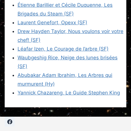
Étienne Barillier et Cécile Duquenne, Les
Brigades du Steam (SF)
Laurent Genefort, Opexx (SF)
Drew Hayden Taylor, Nous voulons voir votre
chef! (SF)
Léafar Izen, Le Courage de l’arbre (SF)
Waubgeshig Rice, Neige des lunes brisées
(SF)
Abubakar Adam Ibrahim, Les Arbres qui
murmurent (Hy)
Yannick Chazareng, Le Guide Stephen King