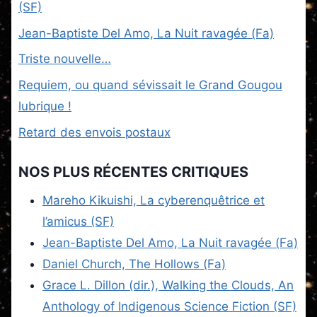
(SF)
Jean-Baptiste Del Amo, La Nuit ravagée (Fa)
Triste nouvelle…
Requiem, ou quand sévissait le Grand Gougou
lubrique !
Retard des envois postaux
NOS PLUS RÉCENTES CRITIQUES
Mareho Kikuishi, La cyberenquêtrice et
l’amicus (SF)
Jean-Baptiste Del Amo, La Nuit ravagée (Fa)
Daniel Church, The Hollows (Fa)
Grace L. Dillon (dir.), Walking the Clouds, An
Anthology of Indigenous Science Fiction (SF)