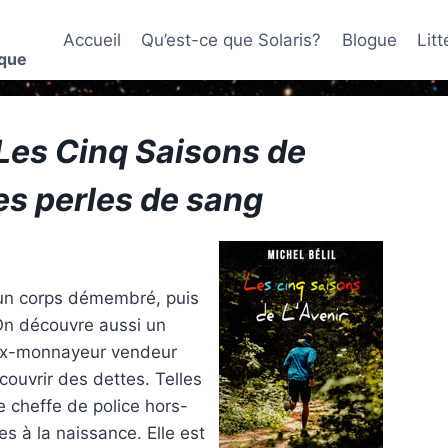
Accueil
Qu’est-ce que Solaris?
Blogue
Lit
ique
Les Cinq Saisons de
des perles de sang
d un corps démembré, puis
 On découvre aussi un
aux-monnayeur vendeur
couvrir des dettes. Telles
 cheffe de police hors-
s à la naissance. Elle est