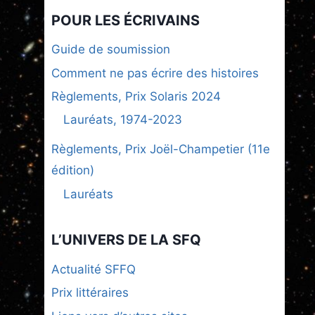
POUR LES ÉCRIVAINS
Guide de soumission
Comment ne pas écrire des histoires
Règlements, Prix Solaris 2024
Lauréats, 1974-2023
Règlements, Prix Joël-Champetier (11e
édition)
Lauréats
L’UNIVERS DE LA SFQ
Actualité SFFQ
Prix littéraires