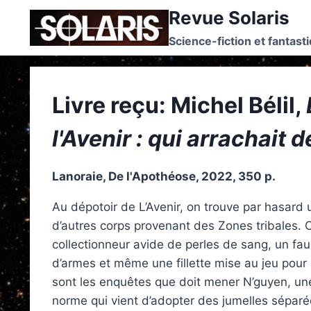
Skip
Revue Solaris
to
Science-fiction et fantast
content
Livre reçu: Michel Bélil,
l'Avenir : qui arrachait 
Lanoraie, De l'Apothéose, 2022, 350 p.
Au dépotoir de L’Avenir, on trouve par hasar
d’autres corps provenant des Zones tribales.
collectionneur avide de perles de sang, un f
d’armes et même une fillette mise au jeu pour 
sont les enquêtes que doit mener N’guyen, une
norme qui vient d’adopter des jumelles séparée