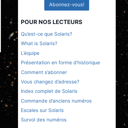
POUR NOS LECTEURS
Qu’est-ce que Solaris?
What is Solaris?
L’équipe
Présentation en forme d’historique
Comment s’abonner
Vous changez d’adresse?
Index complet de Solaris
Commande d’anciens numéros
Escales sur Solaris
Survol des numéros