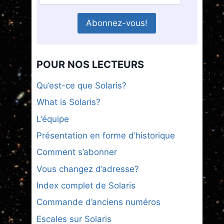
POUR NOS LECTEURS
Qu’est-ce que Solaris?
What is Solaris?
L’équipe
Présentation en forme d’historique
Comment s’abonner
Vous changez d’adresse?
Index complet de Solaris
Commande d’anciens numéros
Escales sur Solaris