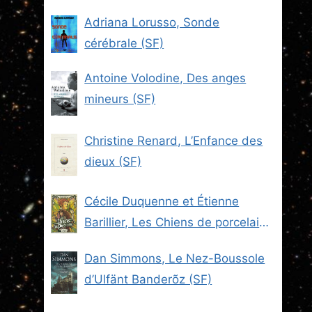
Adriana Lorusso, Sonde
cérébrale (SF)
Antoine Volodine, Des anges
mineurs (SF)
Christine Renard, L’Enfance des
dieux (SF)
Cécile Duquenne et Étienne
Barillier, Les Chiens de porcelaine
(Les Brigades du Steam -2) (SF)
Dan Simmons, Le Nez-Boussole
d’Ulfänt Banderõz (SF)