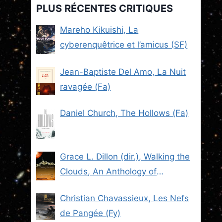
PLUS RÉCENTES CRITIQUES
Mareho Kikuishi, La
cyberenquêtrice et l’amicus (SF)
Jean-Baptiste Del Amo, La Nuit
ravagée (Fa)
Daniel Church, The Hollows (Fa)
Grace L. Dillon (dir.), Walking the
Clouds, An Anthology of
Indigenous Science Fiction (SF)
Christian Chavassieux, Les Nefs
de Pangée (Fy)