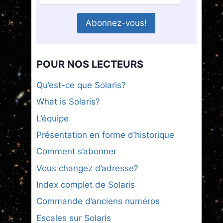
POUR NOS LECTEURS
Qu’est-ce que Solaris?
What is Solaris?
L’équipe
Présentation en forme d’historique
Comment s’abonner
Vous changez d’adresse?
Index complet de Solaris
Commande d’anciens numéros
Escales sur Solaris