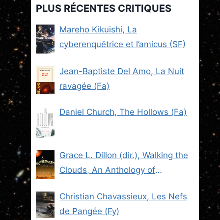
PLUS RÉCENTES CRITIQUES
Mareho Kikuishi, La
cyberenquêtrice et l’amicus (SF)
Jean-Baptiste Del Amo, La Nuit
ravagée (Fa)
Daniel Church, The Hollows (Fa)
Grace L. Dillon (dir.), Walking the
Clouds, An Anthology of
Indigenous Science Fiction (SF)
Christian Chavassieux, Les Nefs
de Pangée (Fy)