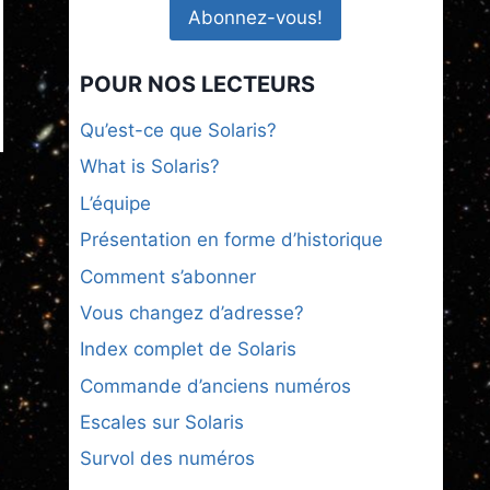
POUR NOS LECTEURS
Qu’est-ce que Solaris?
What is Solaris?
L’équipe
Présentation en forme d’historique
Comment s’abonner
Vous changez d’adresse?
Index complet de Solaris
Commande d’anciens numéros
Escales sur Solaris
Survol des numéros