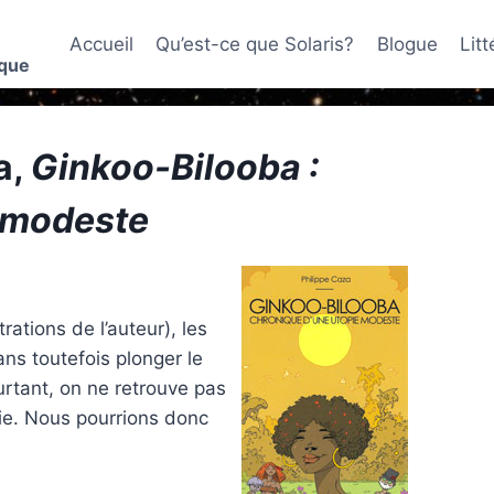
Accueil
Qu’est-ce que Solaris?
Blogue
Lit
ique
a,
Ginkoo-Bilooba :
 modeste
rations de l’auteur), les
ns toutefois plonger le
urtant, on ne retrouve pas
ie. Nous pourrions donc