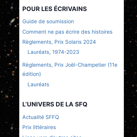
POUR LES ÉCRIVAINS
Guide de soumission
Comment ne pas écrire des histoires
Règlements, Prix Solaris 2024
Lauréats, 1974-2023
Règlements, Prix Joël-Champetier (11e
édition)
Lauréats
L’UNIVERS DE LA SFQ
Actualité SFFQ
Prix littéraires