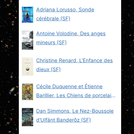
Adriana Lorusso, Sonde
cérébrale (SF)
Antoine Volodine, Des anges
mineurs (SF)
Christine Renard, L’Enfance des
dieux (SF)
Cécile Duquenne et Étienne
Barillier, Les Chiens de porcelaine
(Les Brigades du Steam -2) (SF)
Dan Simmons, Le Nez-Boussole
d’Ulfänt Banderõz (SF)