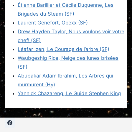
Étienne Barillier et Cécile Duquenne, Les
Brigades du Steam (SF)
Laurent Genefort, Opexx (SF)
Drew Hayden Taylor, Nous voulons voir votre
chef! (SF)
Léafar Izen, Le Courage de l’arbre (SF)
Waubgeshig Rice, Neige des lunes brisées
(SF)
Abubakar Adam Ibrahim, Les Arbres qui
murmurent (Hy)
Yannick Chazareng, Le Guide Stephen King