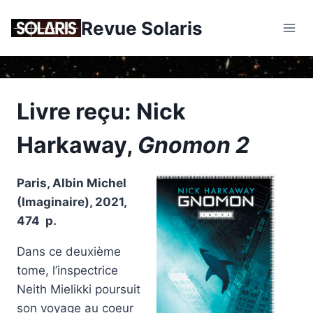
Skip
Revue Solaris
to
content
Livre reçu: Nick
Harkaway,
Gnomon 2
Paris, Albin Michel
(Imaginaire), 2021,
474 p.
Dans ce deuxième
tome, l’inspectrice
Neith Mielikki poursuit
son voyage au coeur