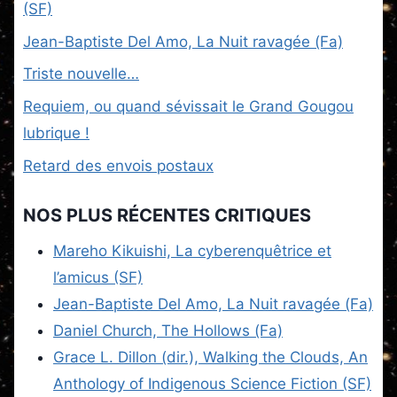
(SF)
Jean-Baptiste Del Amo, La Nuit ravagée (Fa)
Triste nouvelle…
Requiem, ou quand sévissait le Grand Gougou
lubrique !
Retard des envois postaux
NOS PLUS RÉCENTES CRITIQUES
Mareho Kikuishi, La cyberenquêtrice et
l’amicus (SF)
Jean-Baptiste Del Amo, La Nuit ravagée (Fa)
Daniel Church, The Hollows (Fa)
Grace L. Dillon (dir.), Walking the Clouds, An
Anthology of Indigenous Science Fiction (SF)