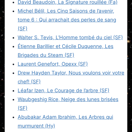
David Beaudoin, La Signature rouillée (Fa)
Michel Bélil, Les Cinq Saisons de l’avenir,
tome 6 : Qui arrachait des perles de sang
(SF)
Walter S. Tevis, L’Homme tombé du ciel (SF)
Étienne Barillier et Cécile Duquenne, Les
Brigades du Steam (SF)
Laurent Genefort, Opexx (SF)
Drew Hayden Taylor, Nous voulons voir votre
chef! (SF)
Léafar Izen, Le Courage de l’arbre (SF)
Waubgeshig Rice, Neige des lunes brisées
(SF)
Abubakar Adam Ibrahim, Les Arbres qui
murmurent (Hy)