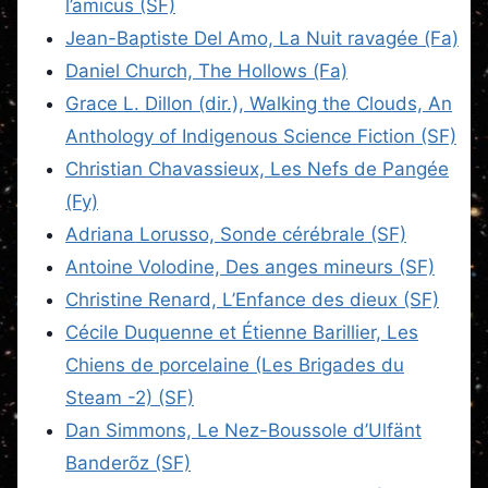
l’amicus (SF)
Jean-Baptiste Del Amo, La Nuit ravagée (Fa)
Daniel Church, The Hollows (Fa)
Grace L. Dillon (dir.), Walking the Clouds, An
Anthology of Indigenous Science Fiction (SF)
Christian Chavassieux, Les Nefs de Pangée
(Fy)
Adriana Lorusso, Sonde cérébrale (SF)
Antoine Volodine, Des anges mineurs (SF)
Christine Renard, L’Enfance des dieux (SF)
Cécile Duquenne et Étienne Barillier, Les
Chiens de porcelaine (Les Brigades du
Steam -2) (SF)
Dan Simmons, Le Nez-Boussole d’Ulfänt
Banderõz (SF)