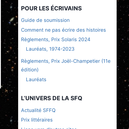
POUR LES ÉCRIVAINS
Guide de soumission
Comment ne pas écrire des histoires
Règlements, Prix Solaris 2024
Lauréats, 1974-2023
Règlements, Prix Joël-Champetier (11e
édition)
Lauréats
L’UNIVERS DE LA SFQ
Actualité SFFQ
Prix littéraires