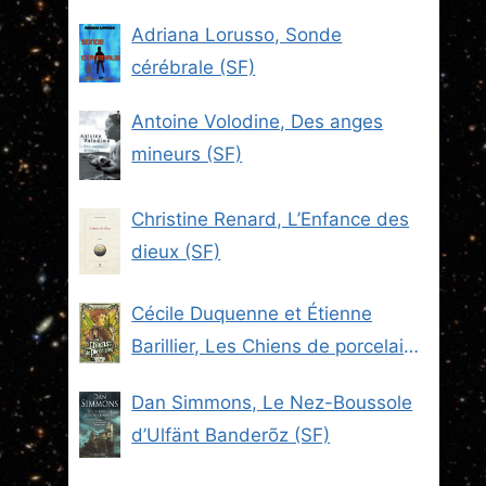
Adriana Lorusso, Sonde
cérébrale (SF)
Antoine Volodine, Des anges
mineurs (SF)
Christine Renard, L’Enfance des
dieux (SF)
Cécile Duquenne et Étienne
Barillier, Les Chiens de porcelaine
(Les Brigades du Steam -2) (SF)
Dan Simmons, Le Nez-Boussole
d’Ulfänt Banderõz (SF)