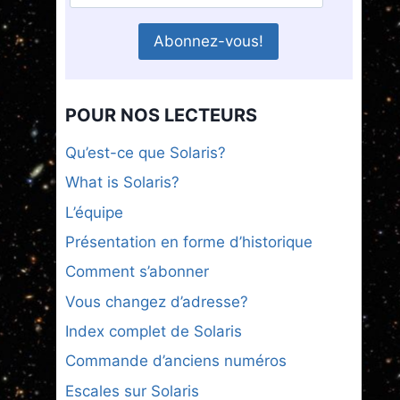
POUR NOS LECTEURS
Qu’est-ce que Solaris?
What is Solaris?
L’équipe
Présentation en forme d’historique
Comment s’abonner
Vous changez d’adresse?
Index complet de Solaris
Commande d’anciens numéros
Escales sur Solaris