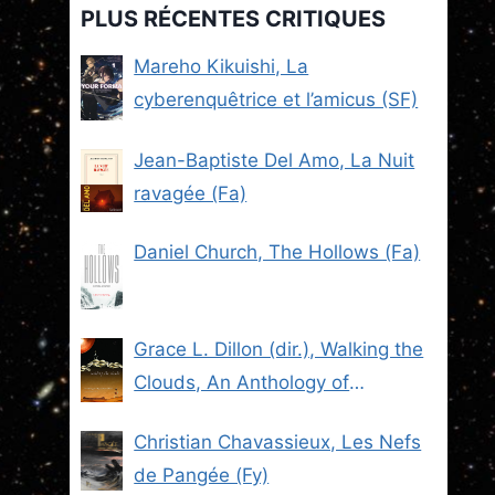
PLUS RÉCENTES CRITIQUES
Mareho Kikuishi, La
cyberenquêtrice et l’amicus (SF)
Jean-Baptiste Del Amo, La Nuit
ravagée (Fa)
Daniel Church, The Hollows (Fa)
Grace L. Dillon (dir.), Walking the
Clouds, An Anthology of
Indigenous Science Fiction (SF)
Christian Chavassieux, Les Nefs
de Pangée (Fy)