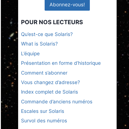
POUR NOS LECTEURS
Qu’est-ce que Solaris?
What is Solaris?
L’équipe
Présentation en forme d’historique
Comment s’abonner
Vous changez d’adresse?
Index complet de Solaris
Commande d’anciens numéros
Escales sur Solaris
Survol des numéros