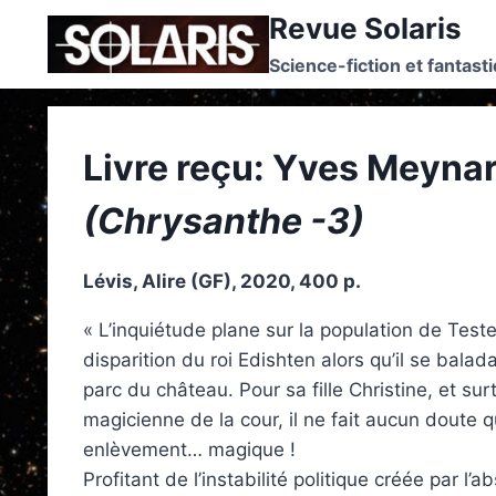
Skip
Revue Solaris
to
Science-fiction et fantast
content
Livre reçu: Yves Meyna
(Chrysanthe -3)
Lévis, Alire (GF), 2020, 400 p.
« L’inquiétude plane sur la population de Test
disparition du roi Edishten alors qu’il se balad
parc du château. Pour sa fille Christine, et su
magicienne de la cour, il ne fait aucun doute qu
enlèvement… magique !
Profitant de l’instabilité politique créée par l