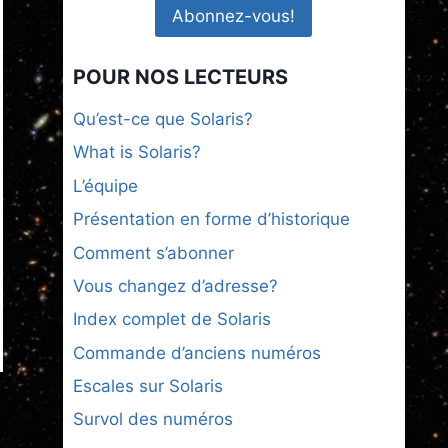
POUR NOS LECTEURS
Qu’est-ce que Solaris?
What is Solaris?
L’équipe
Présentation en forme d’historique
Comment s’abonner
Vous changez d’adresse?
Index complet de Solaris
Commande d’anciens numéros
Escales sur Solaris
Survol des numéros