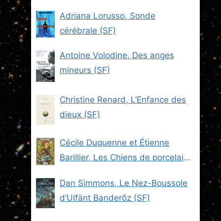
Adriana Lorusso, Sonde
cérébrale (SF)
Antoine Volodine, Des anges
mineurs (SF)
Christine Renard, L’Enfance des
dieux (SF)
Cécile Duquenne et Étienne
Barillier, Les Chiens de porcelaine
(Les Brigades du Steam -2) (SF)
Dan Simmons, Le Nez-Boussole
d’Ulfänt Banderõz (SF)