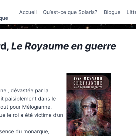
Accueil
Qu’est-ce que Solaris?
Blogue
Lit
ique
rd,
Le Royaume en guerre
enel, dévastée par la
ait paisiblement dans le
rtout pour Mélogianne,
e le roi a été victime d’un
’absence du monarque,