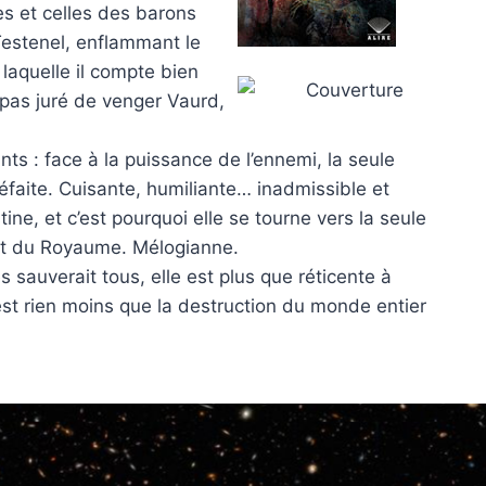
es et celles des barons
Testenel, enflammant le
aquelle il compte bien
l pas juré de venger Vaurd,
ts : face à la puissance de l’ennemi, la seule
éfaite. Cuisante, humiliante… inadmissible et
ine, et c’est pourquoi elle se tourne vers la seule
ut du Royaume. Mélogianne.
es sauverait tous, elle est plus que réticente à
’est rien moins que la destruction du monde entier