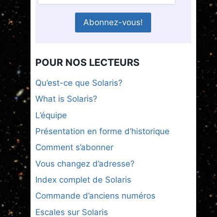
POUR NOS LECTEURS
Qu’est-ce que Solaris?
What is Solaris?
L’équipe
Présentation en forme d’historique
Comment s’abonner
Vous changez d’adresse?
Index complet de Solaris
Commande d’anciens numéros
Escales sur Solaris