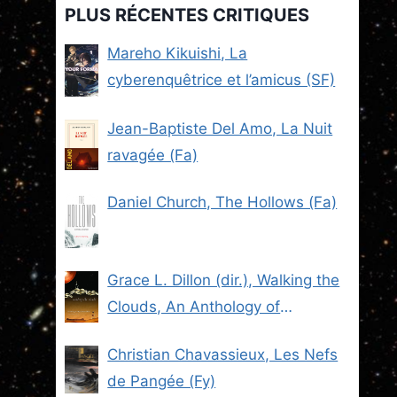
PLUS RÉCENTES CRITIQUES
Mareho Kikuishi, La
cyberenquêtrice et l’amicus (SF)
Jean-Baptiste Del Amo, La Nuit
ravagée (Fa)
Daniel Church, The Hollows (Fa)
Grace L. Dillon (dir.), Walking the
Clouds, An Anthology of
Indigenous Science Fiction (SF)
Christian Chavassieux, Les Nefs
de Pangée (Fy)