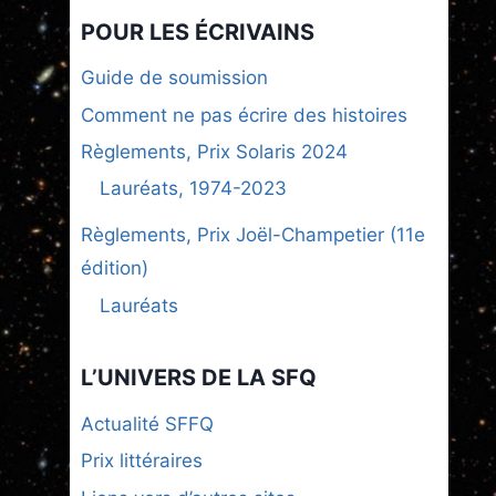
POUR LES ÉCRIVAINS
Guide de soumission
Comment ne pas écrire des histoires
Règlements, Prix Solaris 2024
Lauréats, 1974-2023
Règlements, Prix Joël-Champetier (11e
édition)
Lauréats
L’UNIVERS DE LA SFQ
Actualité SFFQ
Prix littéraires