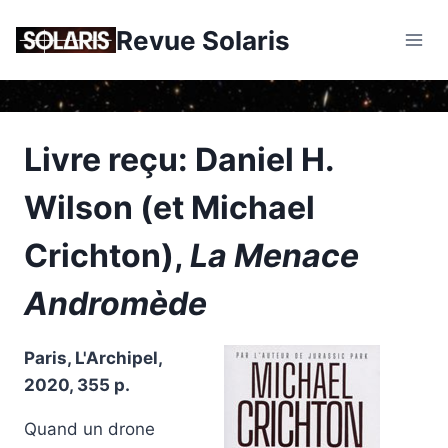
Skip
Revue Solaris
to
content
Livre reçu: Daniel H.
Wilson (et Michael
Crichton),
La Menace
Andromède
Paris, L'Archipel,
2020, 355 p.
Quand un drone