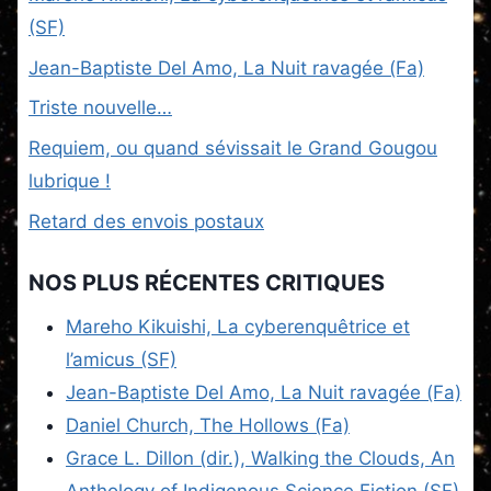
(SF)
Jean-Baptiste Del Amo, La Nuit ravagée (Fa)
Triste nouvelle…
Requiem, ou quand sévissait le Grand Gougou
lubrique !
Retard des envois postaux
NOS PLUS RÉCENTES CRITIQUES
Mareho Kikuishi, La cyberenquêtrice et
l’amicus (SF)
Jean-Baptiste Del Amo, La Nuit ravagée (Fa)
Daniel Church, The Hollows (Fa)
Grace L. Dillon (dir.), Walking the Clouds, An
Anthology of Indigenous Science Fiction (SF)