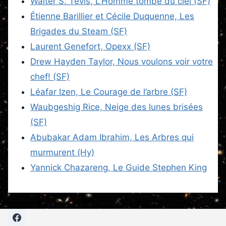
Walter S. Tevis, L’Homme tombé du ciel (SF)
Étienne Barillier et Cécile Duquenne, Les
Brigades du Steam (SF)
Laurent Genefort, Opexx (SF)
Drew Hayden Taylor, Nous voulons voir votre
chef! (SF)
Léafar Izen, Le Courage de l’arbre (SF)
Waubgeshig Rice, Neige des lunes brisées
(SF)
Abubakar Adam Ibrahim, Les Arbres qui
murmurent (Hy)
Yannick Chazareng, Le Guide Stephen King