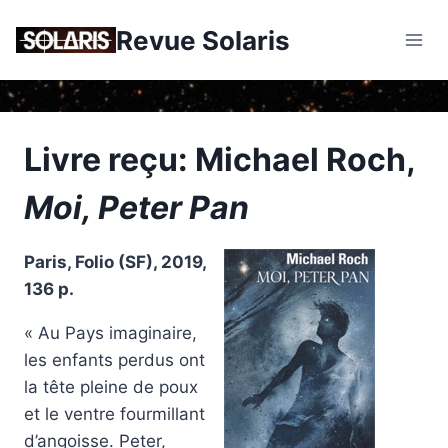
Skip
Revue Solaris
to
content
Livre reçu: Michael Roch,
Moi, Peter Pan
Paris, Folio (SF), 2019,
136 p.
« Au Pays imaginaire,
les enfants perdus ont
la tête pleine de poux
et le ventre fourmillant
d’angoisse. Peter,