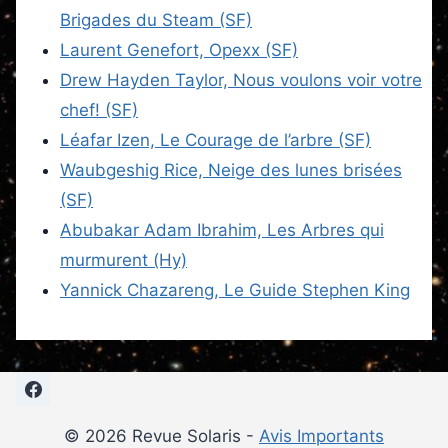
Brigades du Steam (SF)
Laurent Genefort, Opexx (SF)
Drew Hayden Taylor, Nous voulons voir votre
chef! (SF)
Léafar Izen, Le Courage de l’arbre (SF)
Waubgeshig Rice, Neige des lunes brisées
(SF)
Abubakar Adam Ibrahim, Les Arbres qui
murmurent (Hy)
Yannick Chazareng, Le Guide Stephen King
© 2026 Revue Solaris -
Avis Importants