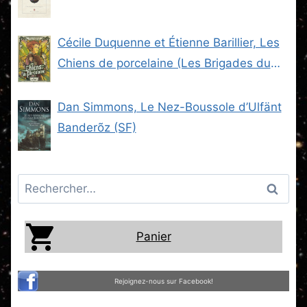
Cécile Duquenne et Étienne Barillier, Les
Chiens de porcelaine (Les Brigades du
Steam -2) (SF)
Dan Simmons, Le Nez-Boussole d’Ulfänt
Banderõz (SF)
Rechercher :
Panier
Rejoignez-nous sur Facebook!