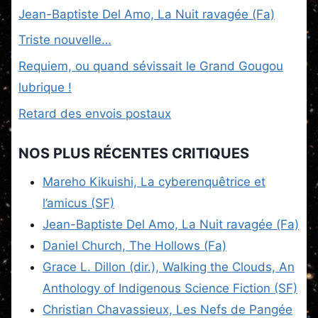
Jean-Baptiste Del Amo, La Nuit ravagée (Fa)
Triste nouvelle…
Requiem, ou quand sévissait le Grand Gougou
lubrique !
Retard des envois postaux
NOS PLUS RÉCENTES CRITIQUES
Mareho Kikuishi, La cyberenquêtrice et
l’amicus (SF)
Jean-Baptiste Del Amo, La Nuit ravagée (Fa)
Daniel Church, The Hollows (Fa)
Grace L. Dillon (dir.), Walking the Clouds, An
Anthology of Indigenous Science Fiction (SF)
Christian Chavassieux, Les Nefs de Pangée