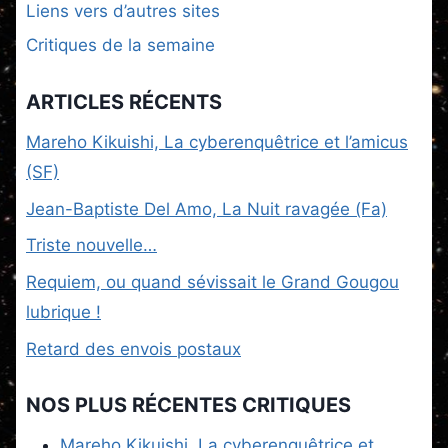
Liens vers d’autres sites
Critiques de la semaine
ARTICLES RÉCENTS
Mareho Kikuishi, La cyberenquêtrice et l’amicus
(SF)
Jean-Baptiste Del Amo, La Nuit ravagée (Fa)
Triste nouvelle…
Requiem, ou quand sévissait le Grand Gougou
lubrique !
Retard des envois postaux
NOS PLUS RÉCENTES CRITIQUES
Mareho Kikuishi, La cyberenquêtrice et