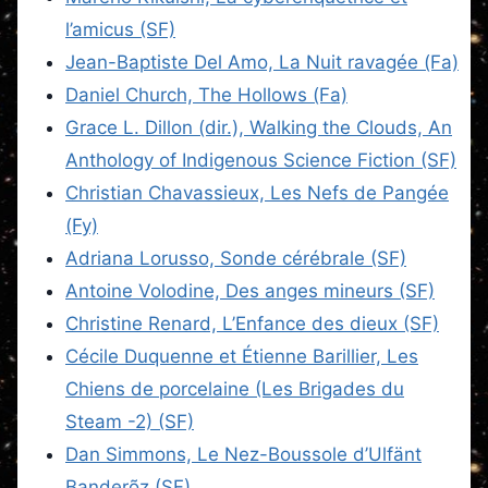
l’amicus (SF)
Jean-Baptiste Del Amo, La Nuit ravagée (Fa)
Daniel Church, The Hollows (Fa)
Grace L. Dillon (dir.), Walking the Clouds, An
Anthology of Indigenous Science Fiction (SF)
Christian Chavassieux, Les Nefs de Pangée
(Fy)
Adriana Lorusso, Sonde cérébrale (SF)
Antoine Volodine, Des anges mineurs (SF)
Christine Renard, L’Enfance des dieux (SF)
Cécile Duquenne et Étienne Barillier, Les
Chiens de porcelaine (Les Brigades du
Steam -2) (SF)
Dan Simmons, Le Nez-Boussole d’Ulfänt
Banderõz (SF)