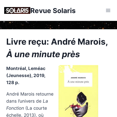
Skip
Revue Solaris
to
content
Livre reçu: André Marois,
À une minute près
Montréal, Leméac
(Jeunesse), 2019,
128 p.
André Marois retourne
dans l’univers de
La
Fonction
(La courte
échelle, 2013), où