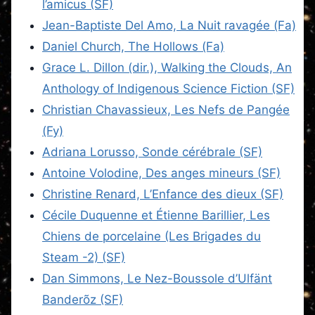
l’amicus (SF)
Jean-Baptiste Del Amo, La Nuit ravagée (Fa)
Daniel Church, The Hollows (Fa)
Grace L. Dillon (dir.), Walking the Clouds, An
Anthology of Indigenous Science Fiction (SF)
Christian Chavassieux, Les Nefs de Pangée
(Fy)
Adriana Lorusso, Sonde cérébrale (SF)
Antoine Volodine, Des anges mineurs (SF)
Christine Renard, L’Enfance des dieux (SF)
Cécile Duquenne et Étienne Barillier, Les
Chiens de porcelaine (Les Brigades du
Steam -2) (SF)
Dan Simmons, Le Nez-Boussole d’Ulfänt
Banderõz (SF)