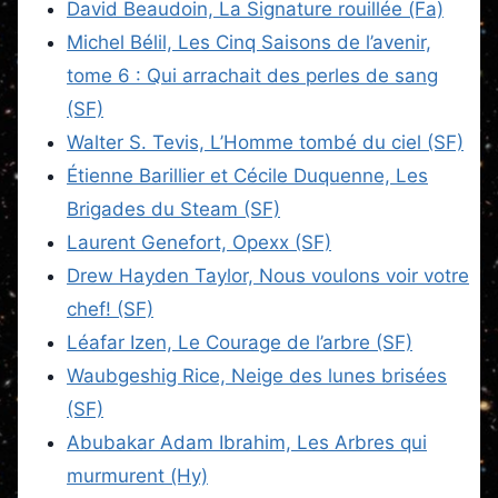
David Beaudoin, La Signature rouillée (Fa)
Michel Bélil, Les Cinq Saisons de l’avenir,
tome 6 : Qui arrachait des perles de sang
(SF)
Walter S. Tevis, L’Homme tombé du ciel (SF)
Étienne Barillier et Cécile Duquenne, Les
Brigades du Steam (SF)
Laurent Genefort, Opexx (SF)
Drew Hayden Taylor, Nous voulons voir votre
chef! (SF)
Léafar Izen, Le Courage de l’arbre (SF)
Waubgeshig Rice, Neige des lunes brisées
(SF)
Abubakar Adam Ibrahim, Les Arbres qui
murmurent (Hy)