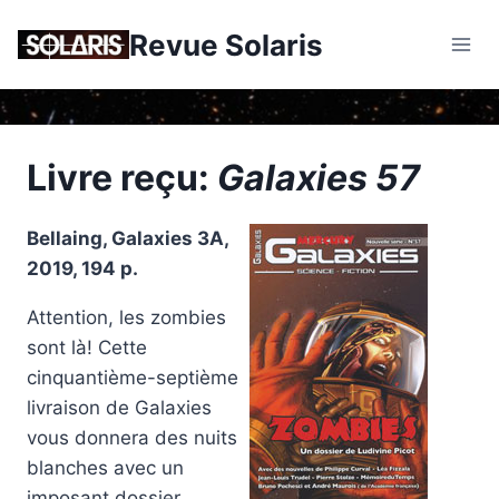
Skip
Revue Solaris
to
content
Livre reçu:
Galaxies 57
Bellaing, Galaxies 3A,
2019, 194 p.
Attention, les zombies
sont là! Cette
cinquantième-septième
livraison de Galaxies
vous donnera des nuits
blanches avec un
imposant dossier