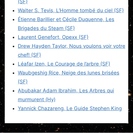
(SF)
Walter S. Tevis, L’Homme tombé du ciel (SF)
Étienne Barillier et Cécile Duquenne, Les
Brigades du Steam (SF)
Laurent Genefort, Opexx (SF)
Drew Hayden Taylor, Nous voulons voir votre
chef! (SF)
Léafar Izen, Le Courage de l’arbre (SF)
Waubgeshig Rice, Neige des lunes brisées
(SF)
Abubakar Adam Ibrahim, Les Arbres qui
murmurent (Hy)
Yannick Chazareng, Le Guide Stephen King