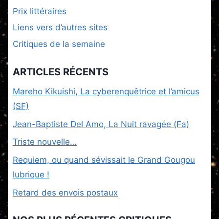
Prix littéraires
Liens vers d’autres sites
Critiques de la semaine
ARTICLES RÉCENTS
Mareho Kikuishi, La cyberenquêtrice et l’amicus
(SF)
Jean-Baptiste Del Amo, La Nuit ravagée (Fa)
Triste nouvelle…
Requiem, ou quand sévissait le Grand Gougou
lubrique !
Retard des envois postaux