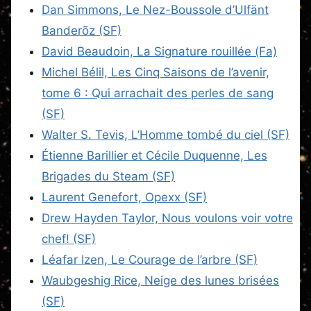
Dan Simmons, Le Nez-Boussole d’Ulfänt
Banderõz (SF)
David Beaudoin, La Signature rouillée (Fa)
Michel Bélil, Les Cinq Saisons de l’avenir,
tome 6 : Qui arrachait des perles de sang
(SF)
Walter S. Tevis, L’Homme tombé du ciel (SF)
Étienne Barillier et Cécile Duquenne, Les
Brigades du Steam (SF)
Laurent Genefort, Opexx (SF)
Drew Hayden Taylor, Nous voulons voir votre
chef! (SF)
Léafar Izen, Le Courage de l’arbre (SF)
Waubgeshig Rice, Neige des lunes brisées
(SF)