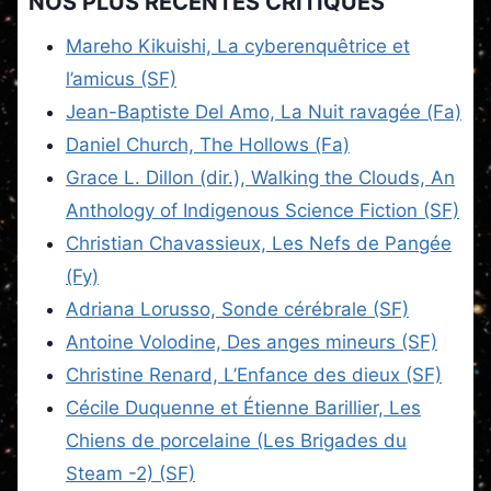
NOS PLUS RÉCENTES CRITIQUES
Mareho Kikuishi, La cyberenquêtrice et
l’amicus (SF)
Jean-Baptiste Del Amo, La Nuit ravagée (Fa)
Daniel Church, The Hollows (Fa)
Grace L. Dillon (dir.), Walking the Clouds, An
Anthology of Indigenous Science Fiction (SF)
Christian Chavassieux, Les Nefs de Pangée
(Fy)
Adriana Lorusso, Sonde cérébrale (SF)
Antoine Volodine, Des anges mineurs (SF)
Christine Renard, L’Enfance des dieux (SF)
Cécile Duquenne et Étienne Barillier, Les
Chiens de porcelaine (Les Brigades du
Steam -2) (SF)