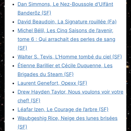
Dan Simmons, Le Nez-Boussole d’Ulfänt
Banderõz (SF)
David Beaudoin, La Signature rouillée (Fa)
Michel Bélil, Les Cinq Saisons de l’avenir,
tome 6 : Qui arrachait des perles de sang
(SF)
Walter S. Tevis, L’Homme tombé du ciel (SF)
Étienne Barillier et Cécile Duquenne, Les
Brigades du Steam (SF)
Laurent Genefort, Opexx (SF)
Drew Hayden Taylor, Nous voulons voir votre
chef! (SF)
Léafar Izen, Le Courage de l’arbre (SF)
Waubgeshig Rice, Neige des lunes brisées
(SF)