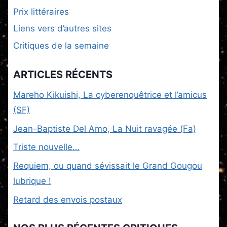
Prix littéraires
Liens vers d’autres sites
Critiques de la semaine
ARTICLES RÉCENTS
Mareho Kikuishi, La cyberenquêtrice et l’amicus
(SF)
Jean-Baptiste Del Amo, La Nuit ravagée (Fa)
Triste nouvelle…
Requiem, ou quand sévissait le Grand Gougou
lubrique !
Retard des envois postaux