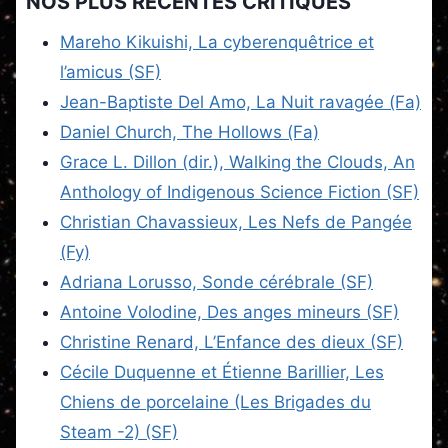
NOS PLUS RÉCENTES CRITIQUES
Mareho Kikuishi, La cyberenquêtrice et
l’amicus (SF)
Jean-Baptiste Del Amo, La Nuit ravagée (Fa)
Daniel Church, The Hollows (Fa)
Grace L. Dillon (dir.), Walking the Clouds, An
Anthology of Indigenous Science Fiction (SF)
Christian Chavassieux, Les Nefs de Pangée
(Fy)
Adriana Lorusso, Sonde cérébrale (SF)
Antoine Volodine, Des anges mineurs (SF)
Christine Renard, L’Enfance des dieux (SF)
Cécile Duquenne et Étienne Barillier, Les
Chiens de porcelaine (Les Brigades du
Steam -2) (SF)