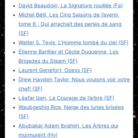
David Beaudoin, La Signature rouillée (Fa)
Michel Bélil, Les Cinq Saisons de l’avenir,
tome 6 : Qui arrachait des perles de sang
(SF)
Walter S. Tevis, L’Homme tombé du ciel (SF)
Étienne Barillier et Cécile Duquenne, Les
Brigades du Steam (SF)
Laurent Genefort, Opexx (SF)
Drew Hayden Taylor, Nous voulons voir votre
chef! (SF)
Léafar Izen, Le Courage de l’arbre (SF)
Waubgeshig Rice, Neige des lunes brisées
(SF)
Abubakar Adam Ibrahim, Les Arbres qui
murmurent (Hy)