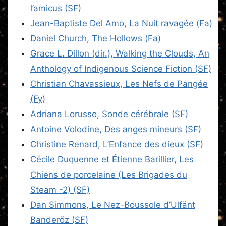
l’amicus (SF)
Jean-Baptiste Del Amo, La Nuit ravagée (Fa)
Daniel Church, The Hollows (Fa)
Grace L. Dillon (dir.), Walking the Clouds, An
Anthology of Indigenous Science Fiction (SF)
Christian Chavassieux, Les Nefs de Pangée
(Fy)
Adriana Lorusso, Sonde cérébrale (SF)
Antoine Volodine, Des anges mineurs (SF)
Christine Renard, L’Enfance des dieux (SF)
Cécile Duquenne et Étienne Barillier, Les
Chiens de porcelaine (Les Brigades du
Steam -2) (SF)
Dan Simmons, Le Nez-Boussole d’Ulfänt
Banderõz (SF)