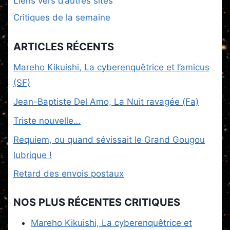
Liens vers d’autres sites
Critiques de la semaine
ARTICLES RÉCENTS
Mareho Kikuishi, La cyberenquêtrice et l’amicus
(SF)
Jean-Baptiste Del Amo, La Nuit ravagée (Fa)
Triste nouvelle…
Requiem, ou quand sévissait le Grand Gougou
lubrique !
Retard des envois postaux
NOS PLUS RÉCENTES CRITIQUES
Mareho Kikuishi, La cyberenquêtrice et